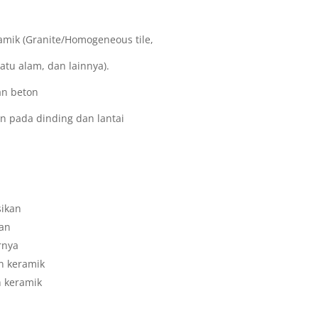
 (Granite/Homogeneous tile,
 dan lainnya).
dan beton
inding dan lantai
sikan
kan
rnya
n keramik
 keramik