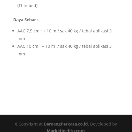
(Thin bed)
Daya Sebar :
AAC 7,5 cm : + 16 m / sak 40 kg / tebal aplikasi 3
mm
AAC 10 cm : + 10 m / sak 40 kg / tebal aplikasi 3
mm
©Copyright at
BeruangPerkasa.co.id.
Developed by
MarketingJitu.com